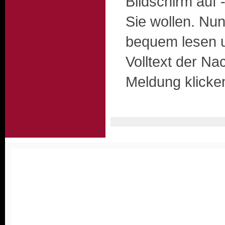
Bildschirm auf 
Sie wollen. Nu
bequem lesen 
Volltext der Nac
Meldung klicke
Homepagemenue
•
Staubfrei-
•
Wissenswertes
•
Down
Kontakt
•
Anfahrt
•
Impressum