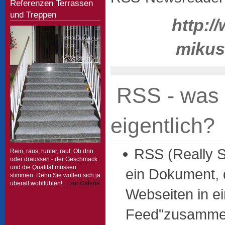
Referenzen Terrassen
und Treppen
http:/
mikus
RSS - was 
eigentlich?
RSS (Really S
Rein, raus, runter, rauf. Ob drin
oder draussen - der Geschmack
und die Qualität müssen
ein Dokument, 
stimmen. Denn Sie wollen sich ja
überall wohlfühlen!
... zur Galerie
Webseiten in e
Feed"zusammen