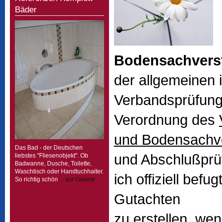
Bäder
Bodensachvers
der allgemeinen 
Verbandsprüfungs
Verordnung des
und Bodensachve
Das Bad - der Deutschen
und Abschlußprü
liebstes "Fliesenobjekt". Ob
Badwanne, Dusche, Toilette,
Waschtisch oder Handtuchhalter.
ich offiziell befu
So richtig schön
... zur Galerie
Gutachten
zu erstellen, w