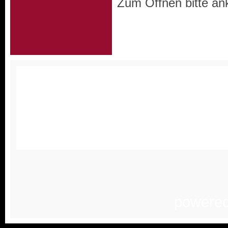
Zum Öffnen bitte ank
Homepagemenue
•
Staubfr
News
•
Wissenswertes
•
D
Kontakt
•
Anfahrt
•
Cookieeint
powere